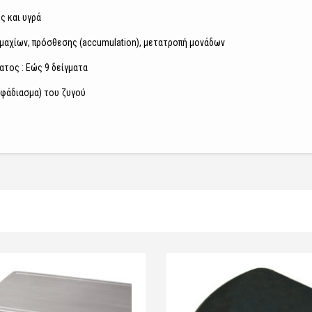
ς και υγρά
μαχίων, πρόσθεσης (accumulation), μετατροπή μονάδων
τος : Εώς 9 δείγματα
λφάδιασμα) του ζυγού