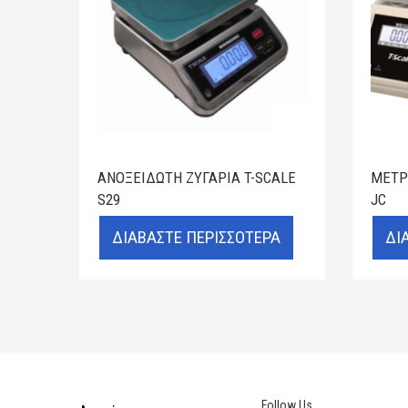
ΑΝΟΞΕΊΔΩΤΗ ΖΥΓΑΡΙΆ T-SCALE
ΜΕΤΡ
S29
JC
ΔΙΑΒΆΣΤΕ ΠΕΡΙΣΣΌΤΕΡΑ
ΔΙ
Follow Us