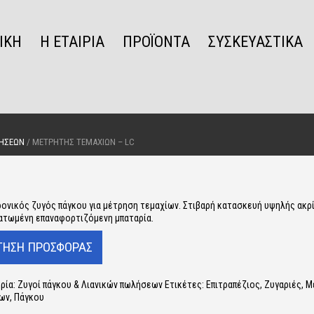
ΙΚΉ
Η ΕΤΑΙΡΊΑ
ΠΡΟΪΌΝΤΑ
ΣΥΣΚΕΥΑΣΤΙΚΆ
ΛΉΣΕΩΝ
/ ΜΕΤΡΗΤΉΣ ΤΕΜΑΧΊΩΝ – LC
ονικός ζυγός πάγκου για μέτρηση τεμαχίων. Στιβαρή κατασκευή υψηλής ακρί
τωμένη επαναφορτιζόμενη μπαταρία.
ρία:
Ζυγοί πάγκου & Λιανικών πωλήσεων
Ετικέτες:
Επιτραπέζιος
,
Ζυγαριές
,
Μ
ίων
,
Πάγκου