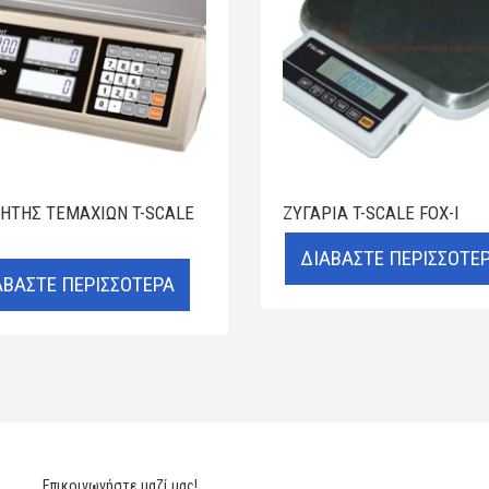
ΗΤΉΣ ΤΕΜΑΧΊΩΝ T-SCALE
ΖΥΓΑΡΙΆ T-SCALE FOX-I
ΔΙΑΒΆΣΤΕ ΠΕΡΙΣΣΌΤΕ
ΑΒΆΣΤΕ ΠΕΡΙΣΣΌΤΕΡΑ
Επικοινωνήστε μαζί μας!