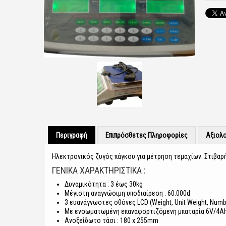
Περιγραφή
Επιπρόσθετες Πληροφορίες
Αξιολο
Ηλεκτρονικός ζυγός πάγκου για μέτρηση τεμαχίων. Στιβα
ΓΕΝΙΚΆ ΧΑΡΑΚΤΗΡΙΣΤΙΚΆ :
Δυναμικότητα : 3 έως 30kg
Μέγιστη αναγνώσιμη υποδιαίρεση : 60.000d
3 ευανάγνωστες οθόνες LCD (Weight, Unit Weight, Numb
Με ενσωματωμένη επαναφορτιζόμενη μπαταρία 6V/4A
Ανοξείδωτο τάσι : 180 x 255mm