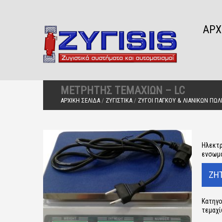
ΑΡΧ
ΜΕΤΡΗΤΉΣ ΤΕΜΑΧΊΩΝ – LC
ΑΡΧΙΚΉ ΣΕΛΊΔΑ
/
ΖΥΓΙΣΤΙΚΆ
/
ΖΥΓΟΊ ΠΆΓΚΟΥ & ΛΙΑΝΙΚΏΝ ΠΩ
Ηλεκτρ
ενσωμα
Κατηγο
τεμαχ