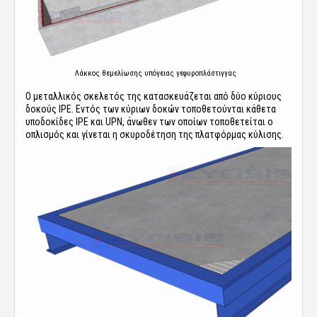
Λάκκος θεμελίωσης υπόγειας γεφυροπλάστιγγας
Ο μεταλλικός σκελετός της κατασκευάζεται από δύο κύριους
δοκούς IPE. Εντός των κύριων δοκών τοποθετούνται κάθετα
υποδοκίδες IPE και UPN, άνωθεν των οποίων τοποθετείται ο
οπλισμός και γίνεται η σκυροδέτηση της πλατφόρμας κύλισης.