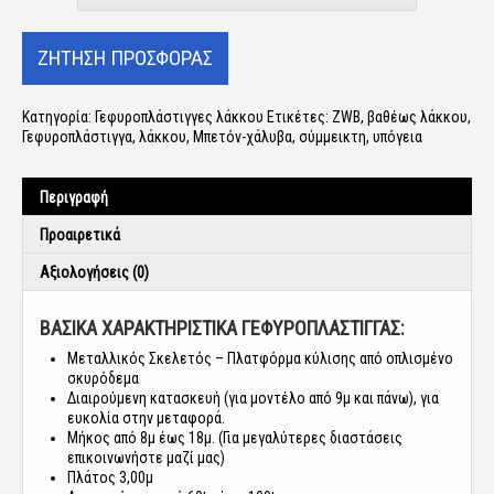
Κατηγορία:
Γεφυροπλάστιγγες λάκκου
Ετικέτες:
ZWB
,
βαθέως λάκκου
,
Γεφυροπλάστιγγα
,
λάκκου
,
Μπετόν-χάλυβα
,
σύμμεικτη
,
υπόγεια
Περιγραφή
Προαιρετικά
Αξιολογήσεις (0)
ΒΑΣΙΚΑ ΧΑΡΑΚΤΗΡΙΣΤΙΚΑ ΓΕΦΥΡΟΠΛΑΣΤΙΓΓΑΣ:
Μεταλλικός Σκελετός – Πλατφόρμα κύλισης από οπλισμένο
σκυρόδεμα
Διαιρούμενη κατασκευή (για μοντέλο από 9μ και πάνω), για
ευκολία στην μεταφορά.
Μήκος από 8μ έως 18μ. (Για μεγαλύτερες διαστάσεις
επικοινωνήστε μαζί μας)
Πλάτος 3,00μ