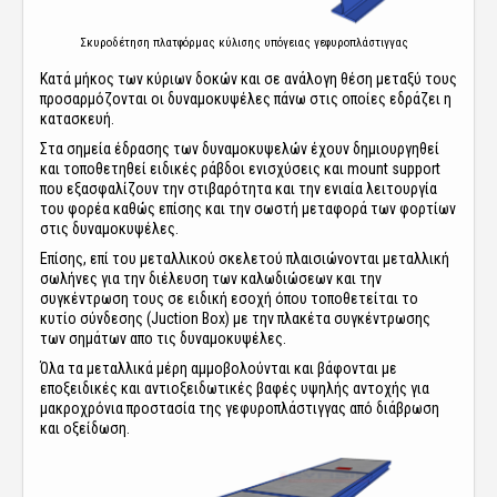
Σκυροδέτηση πλατφόρμας κύλισης υπόγειας γεφυροπλάστιγγας
Κατά μήκος των κύριων δοκών και σε ανάλογη θέση μεταξύ τους
προσαρμόζονται οι δυναμοκυψέλες πάνω στις οποίες εδράζει η
κατασκευή.
Στα σημεία έδρασης των δυναμοκυψελών έχουν δημιουργηθεί
και τοποθετηθεί ειδικές ράβδοι ενισχύσεις και mount support
που εξασφαλίζουν την στιβαρότητα και την ενιαία λειτουργία
του φορέα καθώς επίσης και την σωστή μεταφορά των φορτίων
στις δυναμοκυψέλες.
Επίσης, επί του μεταλλικού σκελετού πλαισιώνονται μεταλλική
σωλήνες για την διέλευση των καλωδιώσεων και την
συγκέντρωση τους σε ειδική εσοχή όπου τοποθετείται το
κυτίο σύνδεσης (Juction Box) με την πλακέτα συγκέντρωσης
των σημάτων απο τις δυναμοκυψέλες.
Όλα τα μεταλλικά μέρη αμμοβολούνται και βάφονται με
εποξειδικές και αντιοξειδωτικές βαφές υψηλής αντοχής για
μακροχρόνια προστασία της γεφυροπλάστιγγας από διάβρωση
και οξείδωση.