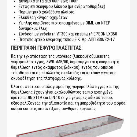
Δυναμικότητα από 60tn έως 100tn
Εντός επισκέψιμου λάκκου (με ανθρωποθυρίδες)
Περιμετρικό χαλύβδινο πλαίσιο
Ελεύθερη κίνηση οχημάτων
Yψηλής ακρίβειας πιστοποιημένες με OIML και NTEP
δυναμοκυψέλες.
Σύνδεση με ενδείκτη VT300 και εκτυπωτή EPSON LX350
Πιστοποιητικό έγκρισης τύπου Ε.Κ. Αρ. ΔΠΠ 830/Ζ2-17
ΠΕΡΙΓΡΑΦΗ ΓΕΦΥΡΟΠΛΑΣΤΙΓΓΑΣ:
Για την εγκατάσταση της υπόγειας (λάκκου) σύμμεικτης
γεφυροπλάστιγγας, ZWB-xMΒ/00, δημιουργείται η απαραίτητη
θεμελίωση εντός σκάμματος (λάκκου), εντός του οποίου
τοποθετείται ο μεταλλικός σκελετός και κατόπιν γίνεται η
σκυροδέτηση της πλατφόρμας κύλισης.
Όλοι οι στατικοί υπολογισμοί της γεφυροπλάστιγγας και της
θεμελίωσης έχουν γίνει ακολουθώντας τα πιο προηγμένα
πρότυπα DIN 8119 και DIN 1072 για γέφυρες οδικού τύπου,
εξασφαλίζοντας την αξιοπιστία και τη μακροβιότητα του φορέα
ακόμα και στις πιο αντίξοες συνθήκες εργασίας.